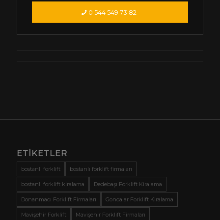
0 544 549 73 82
ETIKETLER
bostanlı forklift
bostanlı forklift firmaları
bostanlı forklift kiralama
Dedebaşı Forklift Kiralama
Donanmacı Forklift Firmaları
Goncalar Forklift Kiralama
Mavişehir Forklift
Mavişehir Forklift Firmaları