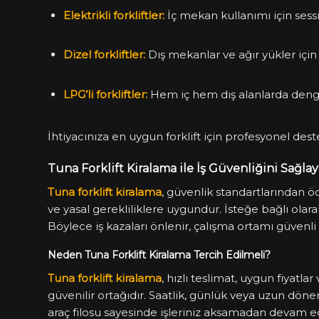
Elektrikli forkliftler:
İç mekan kullanımı için sess
Dizel forkliftler:
Dış mekanlar ve ağır yükler içi
LPG’li forkliftler:
Hem iç hem dış alanlarda deng
İhtiyacınıza en uygun forklift için profesyonel deste
Tuna Forklift Kiralama ile İş Güvenliğini Sağlay
Tuna forklift kiralama
, güvenlik standartlarından ö
ve yasal gerekliliklere uygundur. İsteğe bağlı olara
Böylece iş kazaları önlenir, çalışma ortamı güvenli 
Neden Tuna Forklift Kiralama Tercih Edilmeli?
Tuna forklift kiralama
, hızlı teslimat, uygun fiyatl
güvenilir ortağıdır. Saatlik, günlük veya uzun döne
araç filosu sayesinde işleriniz aksamadan devam e