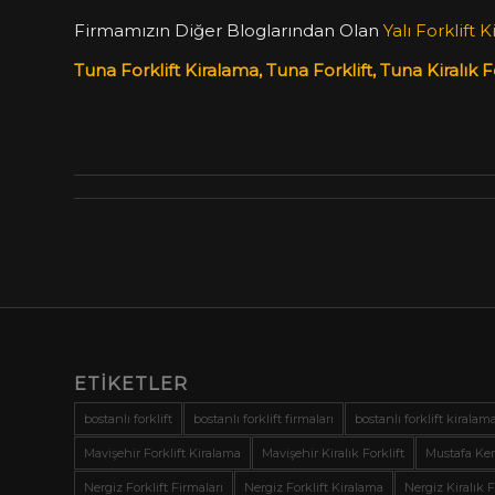
Firmamızın Diğer Bloglarından Olan
Yalı Forklift 
Tuna Forklift Kiralama, Tuna Forklift, Tuna Kiralık Fo
ETIKETLER
bostanlı forklift
bostanlı forklift firmaları
bostanlı forklift kiralam
Mavişehir Forklift Kiralama
Mavişehir Kiralık Forklift
Mustafa Kem
Nergiz Forklift Firmaları
Nergiz Forklift Kiralama
Nergiz Kiralık F