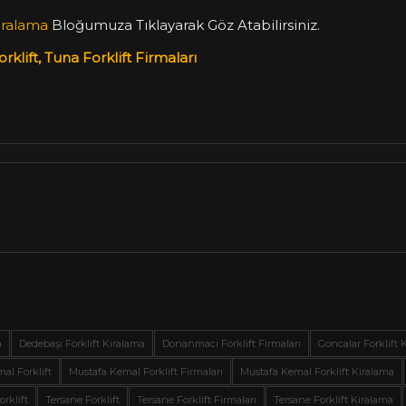
Kiralama
Bloğumuza Tıklayarak Göz Atabilirsiniz.
rklift, Tuna Forklift Firmaları
a
Dedebaşı Forklift Kiralama
Donanmacı Forklift Firmaları
Goncalar Forklift 
al Forklift
Mustafa Kemal Forklift Firmaları
Mustafa Kemal Forklift Kiralama
orklift
Tersane Forklift
Tersane Forklift Firmaları
Tersane Forklift Kiralama