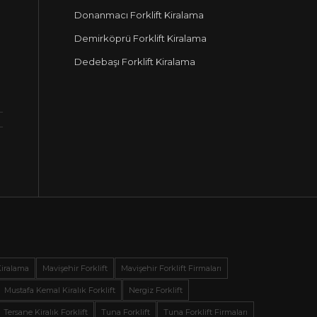
Donanmacı Forklift Kiralama
Demirköprü Forklift Kiralama
Dedebaşı Forklift Kiralama
Kiralama
Mavişehir Forklift
Mavişehir Forklift Firmaları
Mustafa Kemal Kiralık Forklift
Nergiz Forklift
Tersane Kiralık Forklift
Tuna Forklift
Tuna Forklift Firmaları