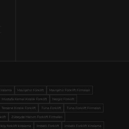
Kiralama
Mavişehir Forklift
Mavişehir Forklift Firmaları
Mustafa Kemal Kiralık Forklift
Nergiz Forklift
Tersane Kiralık Forklift
Tuna Forklift
Tuna Forklift Firmaları
lift
Zübeyde Hanım Forklift Firmaları
köy forklift kiralama
İmbatlı Forklift
İmbatlı Forklift Kiralama