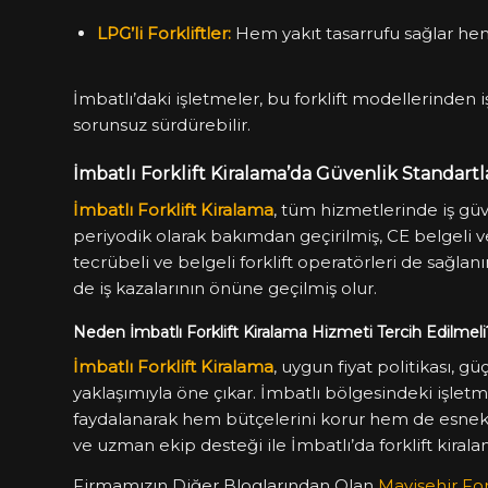
LPG’li Forkliftler:
Hem yakıt tasarrufu sağlar he
İmbatlı’daki işletmeler, bu forklift modellerinden 
sorunsuz sürdürebilir.
İmbatlı Forklift Kiralama’da Güvenlik Standartl
İmbatlı Forklift Kiralama
, tüm hizmetlerinde iş güv
periyodik olarak bakımdan geçirilmiş, CE belgeli ve 
tecrübeli ve belgeli forklift operatörleri de sağl
de iş kazalarının önüne geçilmiş olur.
Neden İmbatlı Forklift Kiralama Hizmeti Tercih Edilmeli
İmbatlı Forklift Kiralama
, uygun fiyat politikası, 
yaklaşımıyla öne çıkar. İmbatlı bölgesindeki işletm
faydalanarak hem bütçelerini korur hem de esnek bi
ve uzman ekip desteği ile İmbatlı’da forklift kiral
Firmamızın Diğer Bloglarından Olan
Mavişehir For