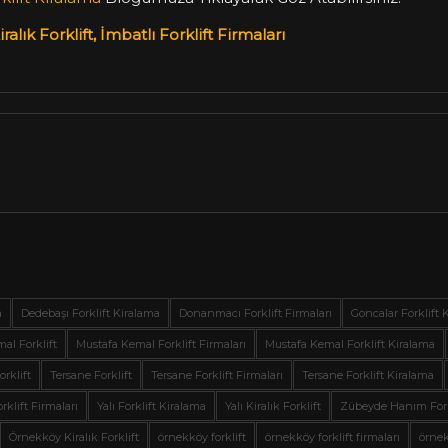
ralık Forklift, İmbatlı Forklift Firmaları
a
Dedebaşı Forklift Kiralama
Donanmacı Forklift Firmaları
Goncalar Forklift 
al Forklift
Mustafa Kemal Forklift Firmaları
Mustafa Kemal Forklift Kiralama
orklift
Tersane Forklift
Tersane Forklift Firmaları
Tersane Forklift Kiralama
orklift Firmaları
Yalı Forklift Kiralama
Yalı Kiralık Forklift
Zübeyde Hanım Fork
Örnekköy Kiralık Forklift
örnekköy forklift
örnekköy forklift firmaları
örnek