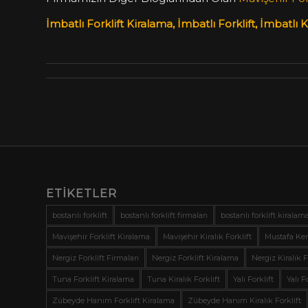
İmbatlı Forklift Kiralama, İmbatlı Forklift, İmbatlı Ki
ETIKETLER
bostanlı forklift
bostanlı forklift firmaları
bostanlı forklift kiralam
Mavişehir Forklift Kiralama
Mavişehir Kiralık Forklift
Mustafa Kem
Nergiz Forklift Firmaları
Nergiz Forklift Kiralama
Nergiz Kiralık F
Tuna Forklift Kiralama
Tuna Kiralık Forklift
Yalı Forklift
Yalı F
Zübeyde Hanım Forklift Kiralama
Zübeyde Hanım Kiralık Forklift