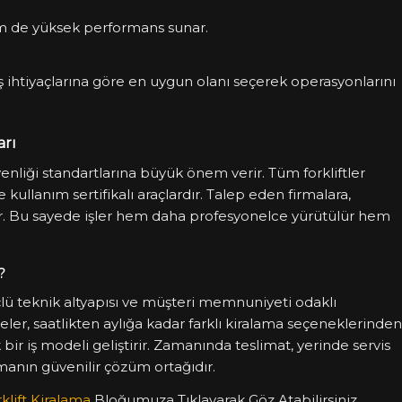
m de yüksek performans sunar.
iş ihtiyaçlarına göre en uygun olanı seçerek operasyonlarını
arı
enliği standartlarına büyük önem verir. Tüm forkliftler
kullanım sertifikalı araçlardır. Talep eden firmalara,
anır. Bu sayede işler hem daha profesyonelce yürütülür hem
?
güçlü teknik altyapısı ve müşteri memnuniyeti odaklı
eler, saatlikten aylığa kadar farklı kiralama seçeneklerinden
r iş modeli geliştirir. Zamanında teslimat, yerinde servis
amanın güvenilir çözüm ortağıdır.
klift Kiralama
Bloğumuza Tıklayarak Göz Atabilirsiniz.