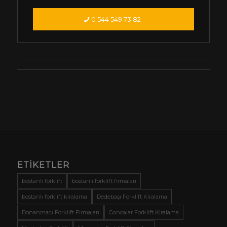
0 544 549 73 82
ETIKETLER
bostanlı forklift
bostanlı forklift firmaları
bostanlı forklift kiralama
Dedebaşı Forklift Kiralama
Donanmacı Forklift Firmaları
Goncalar Forklift Kiralama